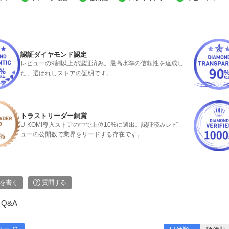
認証ダイヤモンド認定
レビューの9割以上が認証済み。最高水準の信頼性を達成し
た、選ばれしストアの証明です。
トラストリーダー銅賞
U-KOMI導入ストアの中で上位10%に選出。認証済みレビ
ューの公開数で業界をリードする存在です。
を書く
質問する
Q&A