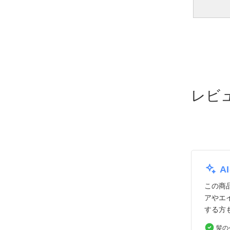
レビ
A
この商
アやエ
する方
髪の