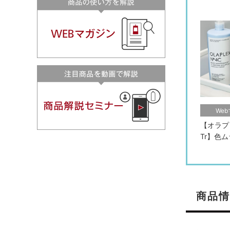
We
【オラプ
Tr】色
商品情