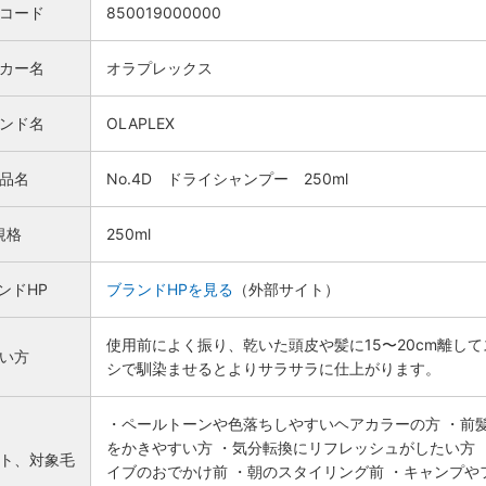
Nコード
850019000000
カー名
オラプレックス
ンド名
OLAPLEX
品名
No.4D ドライシャンプー 250ml
規格
250ml
ンドHP
ブランドHPを見る
（外部サイト）
使⽤前によく振り、乾いた頭⽪や髪に15〜20cm離し
い方
シで馴染ませるとよりサラサラに仕上がります。
・ペールトーンや色落ちしやすいヘアカラーの方 ・前
をかきやすい方 ・気分転換にリフレッシュがしたい方 
ト、対象毛
イブのおでかけ前 ・朝のスタイリング前 ・キャンプや