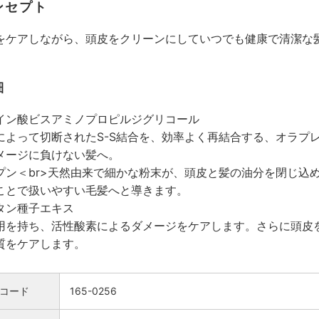
ンセプト
をケアしながら、頭⽪をクリーンにしていつでも健康で清潔な
細
イン酸ビスアミノプロピルジグリコール
によって切断されたS-S結合を、効率よく再結合する、オラプ
メージに負けない髪へ。
プン＜br>天然由来で細かな粉末が、頭皮と髪の油分を閉じ込
ことで扱いやすい毛髪へと導きます。
タン種子エキス
用を持ち、活性酸素によるダメージをケアします。さらに頭皮
質をケアします。
検索
コード
165-0256