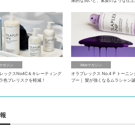
康的な潤いと、素髪のような仕上
bマガジン
Webマガジン
レックスNo4C＆キレーティング
オラプレックス No.4 P トーニ
ムラ色ブレリスクを軽減！
プー｜ 髪が強くなるムラシャン
報