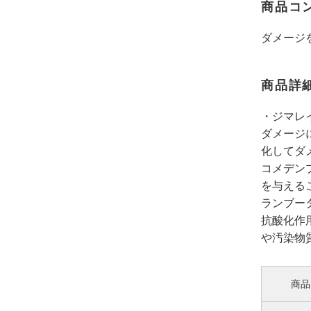
商品コ
ダメージ
商品詳
・ジマレ
ダメージ
化してダ
コメデン
を与える
ランブー
抗酸化作
や汚染物
商品