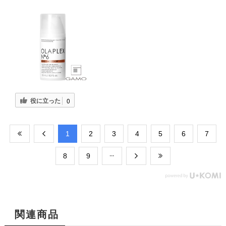
役に立った
0
​1
​2
​3
​4
​5
​6
​7
​8
​9
関連商品