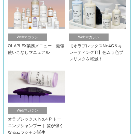
Webマガジン
Webマガジン
OLAPLEX業務メニュー 最強
【オラプレックスNo4C＆キ
使いこなしマニュアル
レーティングTr】色ムラ色ブ
レリスクを軽減！
検索す
Webマガジン
オラプレックス No.4 P トー
ニングシャンプー｜ 髪が強く
なるムラシャン誕生