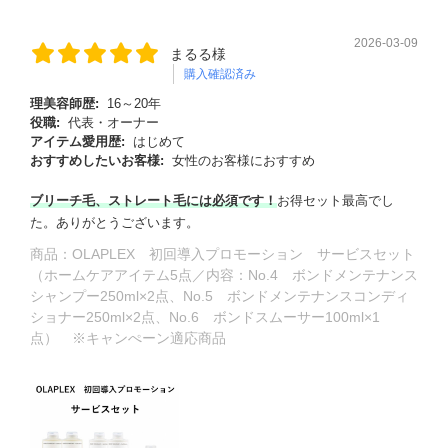
2026-03-09
まるる様
購入確認済み
理美容師歴:
16～20年
役職:
代表・オーナー
アイテム愛用歴:
はじめて
おすすめしたいお客様:
女性のお客様におすすめ
ブ
リーチ毛、ストレート
毛には
必須です！
お得セット最高でし
た。ありがとうございます。
商品：
OLAPLEX 初回導入プロモーション サービスセット
（ホームケアアイテム5点／内容：No.4 ボンドメンテナンス
シャンプー250ml×2点、No.5 ボンドメンテナンスコンディ
ショナー250ml×2点、No.6 ボンドスムーサー100ml×1
点） ※キャンぺーン適応商品