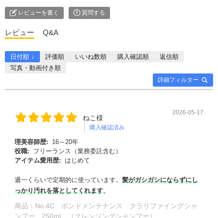
レビューを書く
質問する
レビュー
Q&A
日付順 ↓
評価順
いいね数順
購入確認順
返信順
写真・動画付き順
詳細フィルター
2026-05-17
ねこ様
購入確認済み
理美容師歴:
16～20年
役職:
フリーランス（業務委託含む）
アイテム愛用歴:
はじめて
週一くらいで定期的に使っています。
髪がガシガシにならずにし
っかり汚れを落としてくれます
。
商品：
No.4C ボンドメンテナンス クラリファイングシャ
ンプー 250ml （クレンジングシャンプー）