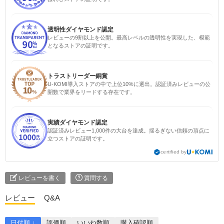
透明性ダイヤモンド認定
レビューの9割以上を公開。最高レベルの透明性を実現した、模範
となるストアの証明です。
トラストリーダー銅賞
U-KOMI導入ストアの中で上位10%に選出。認証済みレビューの公
開数で業界をリードする存在です。
実績ダイヤモンド認定
認証済みレビュー1,000件の大台を達成。揺るぎない信頼の頂点に
立つストアの証明です。
certified by
レビューを書く
質問する
レビュー
Q&A
日付順 ↓
評価順
いいね数順
購入確認順