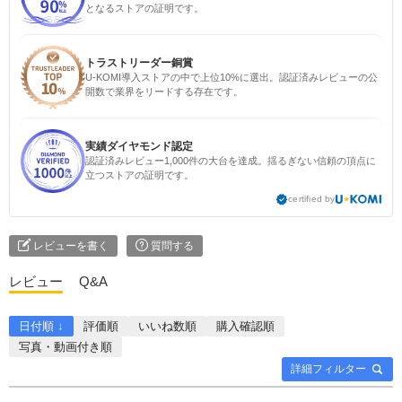
となるストアの証明です。
トラストリーダー銅賞
U-KOMI導入ストアの中で上位10%に選出。認証済みレビューの公
開数で業界をリードする存在です。
実績ダイヤモンド認定
認証済みレビュー1,000件の大台を達成。揺るぎない信頼の頂点に
立つストアの証明です。
certified by
レビューを書く
質問する
レビュー
Q&A
日付順 ↓
評価順
いいね数順
購入確認順
写真・動画付き順
詳細フィルター