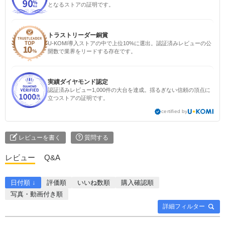
となるストアの証明です。
トラストリーダー銅賞
U-KOMI導入ストアの中で上位10%に選出。認証済みレビューの公
開数で業界をリードする存在です。
実績ダイヤモンド認定
認証済みレビュー1,000件の大台を達成。揺るぎない信頼の頂点に
立つストアの証明です。
certified by
レビューを書く
質問する
レビュー
Q&A
日付順 ↓
評価順
いいね数順
購入確認順
写真・動画付き順
詳細フィルター