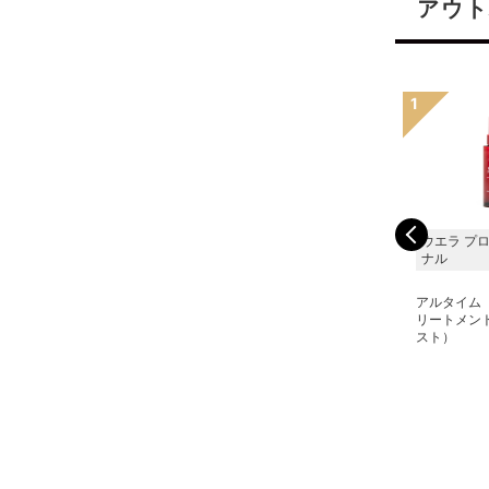
アウト
ピアセラボ
アルピジョン（Ｆ’ｓビュ
ウエラ プ
ーティー）
ナル
エアンス ヴィーガンソイ
ミスト 1000ml（レフィ
i.commit カラーケアミス
アルタイム
ル）
ト 150ml
リートメント
スト）