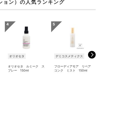
ション）の人気ランキング
オリオセタ
デミコスメティクス
ピアセラ
オリオセタ ルミーク ス
フローディアモア リペア
エアンス
プレー 150ml
コンク ミスト 150ml
ミスト 1