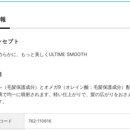
報
ンセプト
らかに、もっと美しくULTIME SMOOTH
細
ン（毛髪保護成分）とオメガ9（オレイン酸：毛髪保護成分）
滴で均一に噴射されます。軽い仕上がりで、髪の広がりをおさ
す。
コード
762-110616