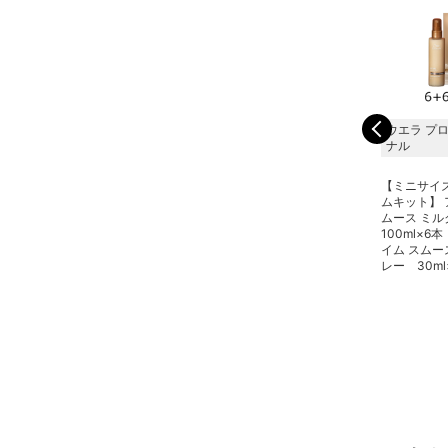
ウエラ プロフェッショ
ウエラ プロフェッショ
ウエラ プ
ナル
ナル
ナル
アルタイム RM ヘアト
アルタイム RM ヘアト
【ミニサイ
リートメント 95ml（ミ
リートメント 30ml（ミ
ムキット】 
スト）
スト）
ムース ミ
100ml×6
イム スムー
レー 30ml