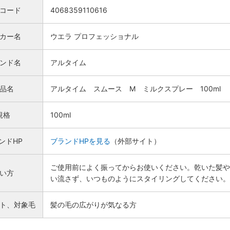
Nコード
4068359110616
カー名
ウエラ プロフェッショナル
ンド名
アルタイム
品名
アルタイム スムース M ミルクスプレー 100ml
規格
100ml
ンドHP
ブランドHPを見る
（外部サイト）
ご使用前によく振ってからお使いください。乾いた髪や
い方
い流さず、いつものようにスタイリングしてください。
検索
ト、対象毛
髪の毛の広がりが気なる方