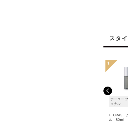
スタイ
サンコール
サンコール
ホーユー 
ョナル
キートス ブラン グロス
キートス ブラン モアユ
モイスチャー ヘアオイ
ース オイル 100ml
ETORAS
ル 100ml
ル 80ml