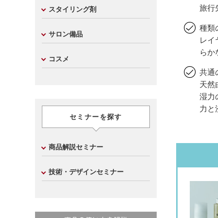
旅行
スタイリング剤
種類
サロン備品
レイ
らか
コスメ
共通
天然
湿力
力と
セミナーを探す
商品解説セミナー
技術・デザインセミナー