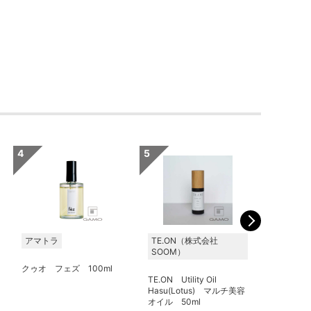
アマトラ
TE.ON（株式会社
ビーエッ
SOOM）
ティーエ
／旧モル
クゥオ フェズ 100ml
TE.ON Utility Oil
Hasu(Lotus) マルチ美容
ロレッタ
オイル 50ml
ングオイル