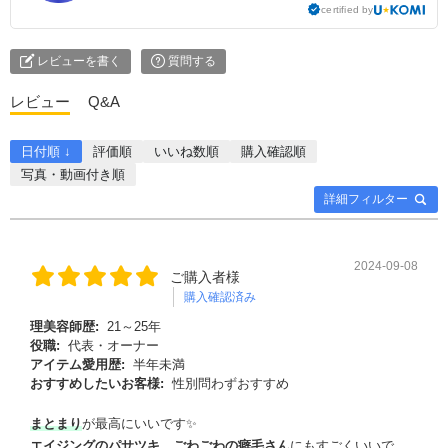
certified by
レビューを書く
質問する
レビュー
Q&A
日付順 ↓
評価順
いいね数順
購入確認順
写真・動画付き順
詳細フィルター
2024-09-08
ご購入者様
購入確認済み
理美容師歴:
21～25年
役職:
代表・オーナー
アイテム愛用歴:
半年未満
おすすめしたいお客様:
性別問わずおすすめ
まとまり
が最高にいいです✨
エイジングのパサツキ、ごわごわの癖毛さん
にもすごくいいで