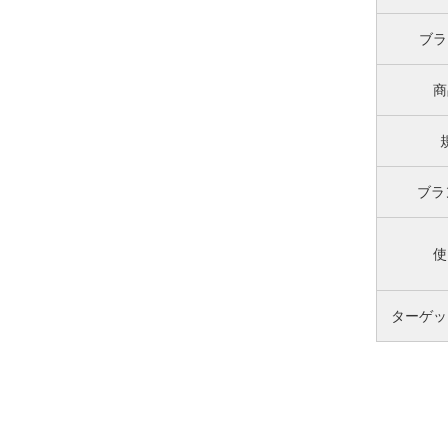
ブラ
商
ブラ
使
ターゲッ