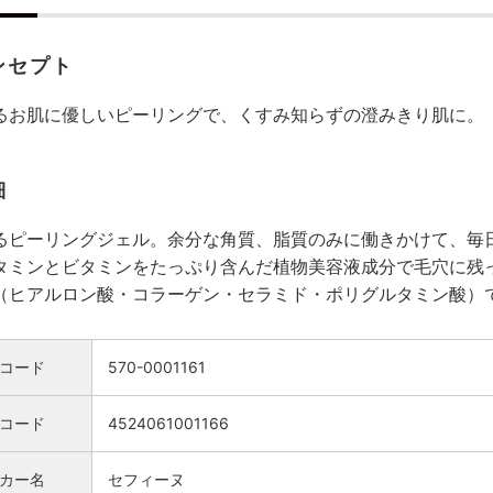
ンセプト
るお肌に優しいピーリングで、くすみ知らずの澄みきり肌に。
細
るピーリングジェル。余分な角質、脂質のみに働きかけて、毎
タミンとビタミンをたっぷり含んだ植物美容液成分で毛穴に残
（ヒアルロン酸・コラーゲン・セラミド・ポリグルタミン酸）
コード
570-0001161
検索
Nコード
4524061001166
カー名
セフィーヌ