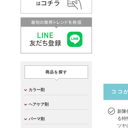
商品を探す
カラー剤
ココ
ヘアケア剤
新陳
る特
パーマ剤
ツヤ