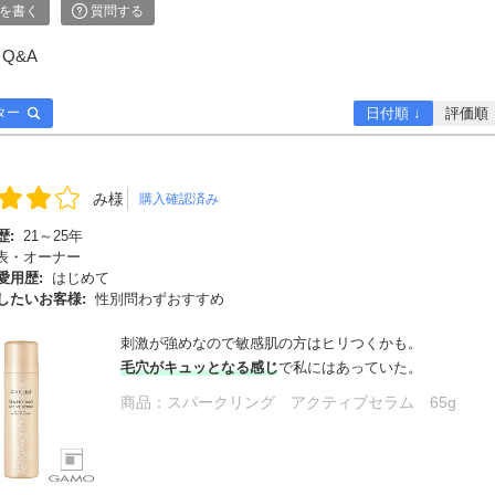
を書く
質問する
Q&A
ター
日付順 ↓
評価順
み様
購入確認済み
歴:
21～25年
表・オーナー
愛用歴:
はじめて
したいお客様:
性別問わずおすすめ
刺激が強めなので敏感肌の方はヒリつくかも。
毛穴がキュッとなる感じ
で私にはあっていた。
商品：
スパークリング アクティブセラム 65g