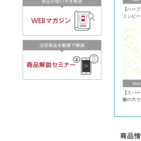
【ハーブ
ミンピー
We
【スパー
酸の力で
商品情