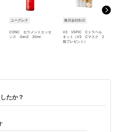
ユーグレナ
株式会社BJC
SHIGET
CONC セラメントエッセ
V3 VSPIC Cトラベル
ミッドナ
ンス Gen2 30ml
キット（V3 Cマスク 2
15ml (
箱プレゼント）
ル)
ましたか？
す