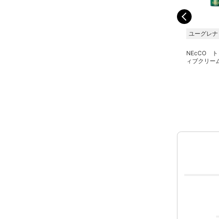
株式会社BJC
ホーユー プロフェッシ
ユーグレナ
ョナル
SPICARE V3 VSPIC
NEcCO 
20g
ETORAS エッセンスセラ
ィブクリーム
ム 90g