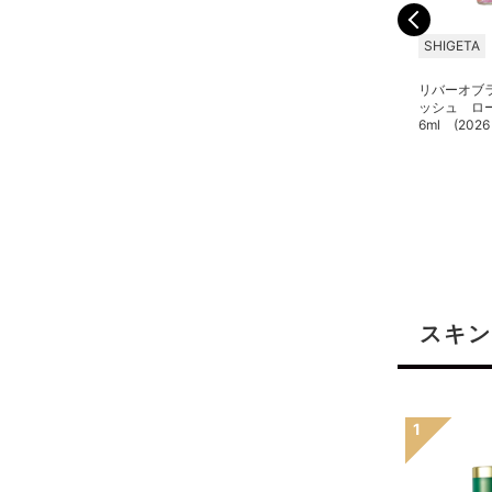
SHIGETA
SHIGETA
SHIGETA
ミッドナイトラスター
ボディー・マインド・スピ
リバーオブ
15ml (2025リニューア
リット 15ml (2025リニ
ッシュ ロ
ル)
ューアル)
6ml (20
スキン