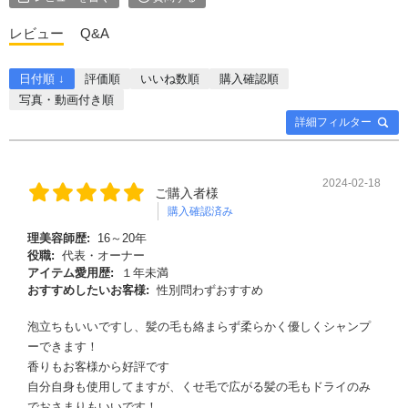
レビュー
Q&A
日付順 ↓
評価順
いいね数順
購入確認順
写真・動画付き順
詳細フィルター
2024-02-18
ご購入者様
購入確認済み
理美容師歴:
16～20年
役職:
代表・オーナー
アイテム愛用歴:
１年未満
おすすめしたいお客様:
性別問わずおすすめ
泡立ちもいいですし、髪の毛も絡まらず柔らかく優しくシャンプ
ーできます！
香りもお客様から好評です
自分自身も使用してますが、くせ毛で広がる髪の毛もドライのみ
でおさまりもいいです！