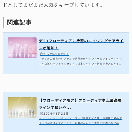
ドとしてまだまだ人気をキープしています。
関連記事
デミ/フローディアに待望のエイジングケアライ
ンが追加！
🕒️2022年9月29日
・デミさん独自のシステムで効果が出やすい・サロントリートメン
ト＞店販シャントリをセットで提案しやすい・新規で導入しやすい
と、ガモウ関西でもご好評をいただいている、フローディアブラン
ドに、エイジングケアラインが加わりま...
【フローディアモア】フローディア史上最高峰
ラインで扱いや...
🕒️2024年8月22日
トレンドだったハイトーンカラーが定番化する等、お客様の髪のダ
メージが多様化することで、お客様からのご要望に既存の剤での対
応が難しくなっていませんか？そんな美容師さんに朗報です！デミ