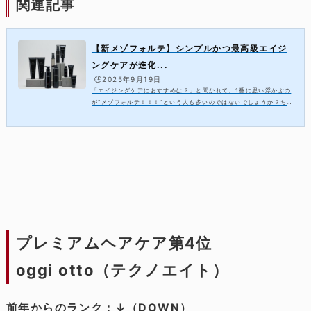
関連記事
【新メゾフォルテ】シンプルかつ最高級エイジ
ングケアが進化...
🕒️2025年9月19日
「エイジングケアにおすすめは？」と聞かれて、1番に思い浮かぶの
が“メゾフォルテ！！！”という人も多いのではないでしょうか？ち
なみに私もその1人です。メゾフォルテは1度使うと感動の質感と幅
広いお悩み対応能力でファンが多いブラ...
プレミアムヘアケア第4位
oggi otto（テクノエイト）
前年からのランク：↓（DOWN）