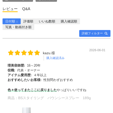
レビュー
Q&A
日付順 ↓
評価順
いいね数順
購入確認順
写真・動画付き順
詳細フィルター
2026-06-01
kazu.様
購入確認済み
理美容師歴:
16～20年
役職:
代表・オーナー
アイテム愛用歴:
４年以上
おすすめしたいお客様:
性別問わずおすすめ
色々使ってまたここに戻りました
やっぱりいいですね
商品：
BSスタイリング バウンシースプレー 189g