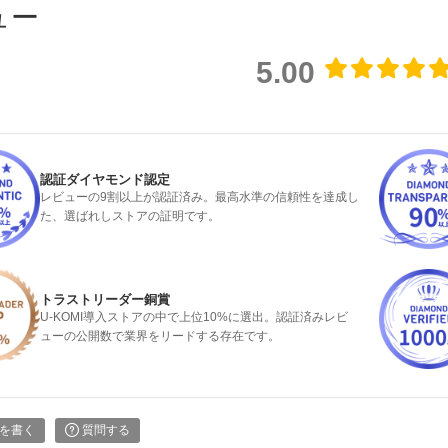
ュー
5.00
認証ダイヤモンド認定
レビューの9割以上が認証済み。最高水準の信頼性を達成し
た、選ばれしストアの証明です。
トラストリーダー銅賞
U-KOMI導入ストアの中で上位10%に選出。認証済みレビ
ューの公開数で業界をリードする存在です。
検索
を書く
質問する