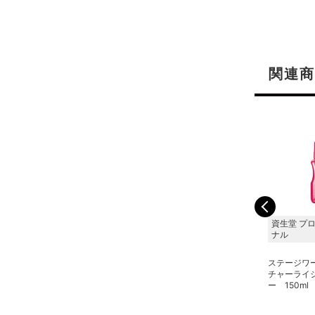
関連商
資生堂 プロフェッショ
資生堂 プロフェッショ
資生堂 プ
ナル
ナル
ナル
ステージワークス トゥル
ステージワークス トゥル
ステージワ
ーエフェクター マット
ーエフェクター シャイ
チャーライ
80g
ン 90g
ー 150ml