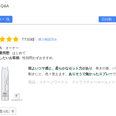
Q&A
ター
日付順 ↓
TTSS様
購入確認済み
表・オーナー
愛用歴:
はじめて
したいお客様:
性別問わずおすすめ
程よいツヤ感と、柔らかなセット力があり
、巻きの後、パ
動きにと、色々使えます。
ありそうで無かったスプレー
で
商品：
ステージワークス ストラクチャーホールドスプ
立った
0