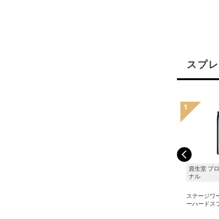
スプレ
資生堂 プロフェッショ
ポールミッチェル
資生堂 プ
ナル
ナル
フリーズ＆シャイン スー
ステージワークス ラスタ
パースプレー 1000ml
ステージワ
ースプレー 165g
(ウォーターメロン)
ーハードスプ