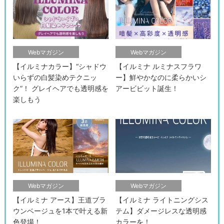
Webマガジン
Webマガジン
【イルミナカラー】“シャドウ
【イルミナ ルミナスフラワ
いらずの白髪染めテクニッ
ー】鮮やかなのに柔らかいシ
ク”！ グレイヘアでも透明感を
アービビット誕生！
楽しもう
Webマガジン
Webマガジン
【イルミナ アース】王道ブラ
【イルミナ ライトニングシス
ウンベージュを1本で叶える新
テム】ダメージレスな透明感
色登場！
カラーを！