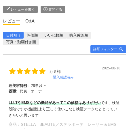
レビューを書く
質問する
レビュー
Q&A
日付順 ↓
評価順
いいね数順
購入確認順
写真・動画付き順
詳細フィルター
2025-08-18
カミ様
購入確認済み
理美容師歴:
26年以上
役職:
代表・オーナー
LLLTやEMSなどの機能があってこの価格はありがたい
です、検証
段階ですが機能性より正しく使いこなし検証データなどとってい
きたいと思います
商品：
STELLA BEAUTE／ステラボーテ レーザー＆EMS