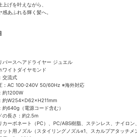
仕上げを叶えながら、
ヤ感あふれる輝く髪へ。
細
リバースヘアドライヤー ジュエル
ホワイトダイヤモンド
：交流式
AC 100-240V 50/60Hz ※海外対応
約1200W
約W254×D62×H211mm
検索
：約640g（電源コード含む）
の長さ：約2.5m
リカーボネート（PC）、PC/ABS樹脂、ステンレス、ナイロ
セット用ノズル（スタイリングノズルx1、スカルプアタッチメン