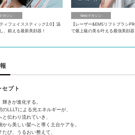
bマガジン
Webマガジン
ティフェイススティック2.0】温
【レーザー&EMSリフトブラシPR
し、鍛える最新美顔器！
で最上級の美を叶える最強美顔器
報
ンセプト
、輝きが進化する。
初のLLLTによる光エネルギーが、
へと伝わり流れていき、
側から美しい髪へと導く土台ケアを。
すたび、うるおい整えて、