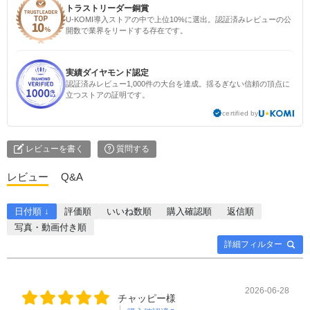
トラストリーダー銅賞
U-KOMI導入ストアの中で上位10%に選出。認証済みレビューの公
開数で業界をリードする存在です。
実績ダイヤモンド認定
認証済みレビュー1,000件の大台を達成。揺るぎない信頼の頂点に
立つストアの証明です。
certified by
レビューを書く
質問する
レビュー
Q&A
日付順 ↓
評価順
いいね数順
購入確認順
返信順
写真・動画付き順
詳細フィルター
2026-06-28
チャッピー様