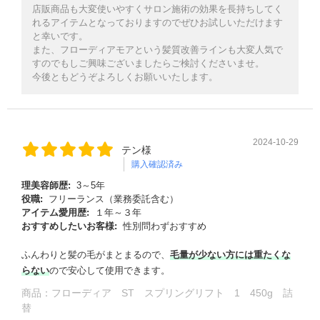
店販商品も大変使いやすくサロン施術の効果を長持ちしてく
れるアイテムとなっておりますのでぜひお試しいただけます
と幸いです。
また、フローディアモアという髪質改善ラインも大変人気で
すのでもしご興味ございましたらご検討くださいませ。
今後ともどうぞよろしくお願いいたします。
2024-10-29
テン様
購入確認済み
理美容師歴:
3～5年
る
役職:
フリーランス（業務委託含む）
アイテム愛用歴:
１年～３年
おすすめしたいお客様:
性別問わずおすすめ
ふんわりと髪の毛がまとまるので、
毛量が少ない方には重たくな
らない
ので安心して使用できます。
商品：
フローディア ST スプリングリフト 1 450g 詰
替