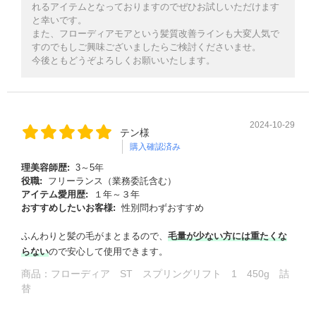
れるアイテムとなっておりますのでぜひお試しいただけます
と幸いです。
また、フローディアモアという髪質改善ラインも大変人気で
すのでもしご興味ございましたらご検討くださいませ。
今後ともどうぞよろしくお願いいたします。
2024-10-29
テン様
購入確認済み
理美容師歴:
3～5年
役職:
フリーランス（業務委託含む）
る
アイテム愛用歴:
１年～３年
おすすめしたいお客様:
性別問わずおすすめ
ふんわりと髪の毛がまとまるので、
毛量が少ない方には重たくな
らない
ので安心して使用できます。
商品：
フローディア ST スプリングリフト 1 450g 詰
替