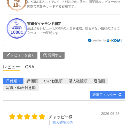
U-KOMI導入ストアの中で上位10%に選出。認証済みレビューの公
開数で業界をリードする存在です。
実績ダイヤモンド認定
認証済みレビュー1,000件の大台を達成。揺るぎない信頼の頂点に
立つストアの証明です。
certified by
レビューを書く
質問する
レビュー
Q&A
日付順 ↓
評価順
いいね数順
購入確認順
返信順
写真・動画付き順
詳細フィルター
2026-06-28
チャッピー様
購入確認済み