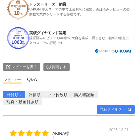
トラストリーダー銅賞
U-KOMI導入ストアの中で上位10%に選出。認証済みレビューの公
開数で業界をリードする存在です。
実績ダイヤモンド認定
認証済みレビュー1,000件の大台を達成。揺るぎない信頼の頂点に
立つストアの証明です。
certified by
レビューを書く
質問する
レビュー
Q&A
日付順 ↓
評価順
いいね数順
購入確認順
写真・動画付き順
詳細フィルター
2025-12-31
AKIRA様