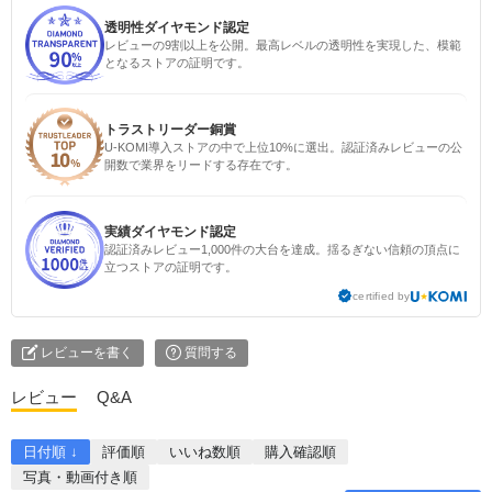
透明性ダイヤモンド認定
レビューの9割以上を公開。最高レベルの透明性を実現した、模範
となるストアの証明です。
トラストリーダー銅賞
U-KOMI導入ストアの中で上位10%に選出。認証済みレビューの公
開数で業界をリードする存在です。
実績ダイヤモンド認定
認証済みレビュー1,000件の大台を達成。揺るぎない信頼の頂点に
立つストアの証明です。
certified by
レビューを書く
質問する
レビュー
Q&A
日付順 ↓
評価順
いいね数順
購入確認順
写真・動画付き順