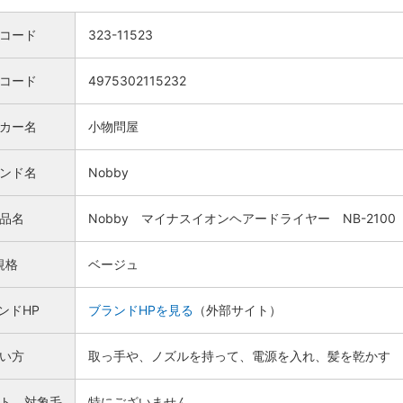
コード
323-11523
Nコード
4975302115232
カー名
小物問屋
ンド名
Nobby
品名
Nobby マイナスイオンヘアードライヤー NB-210
規格
ベージュ
ンドHP
ブランドHPを見る
（外部サイト）
い方
取っ手や、ノズルを持って、電源を入れ、髪を乾かす
ト、対象毛
特にございません