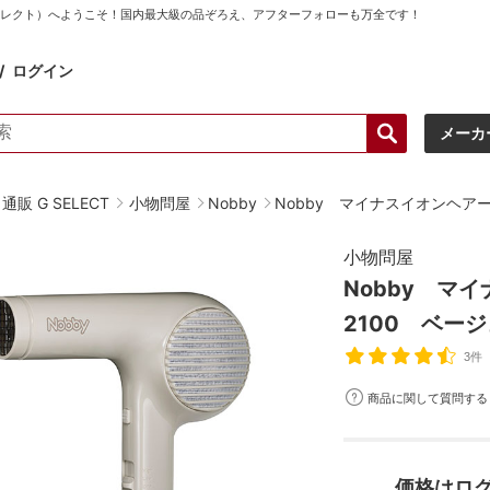
ーセレクト）へようこそ！国内最大級の品ぞろえ、アフターフォローも万全です！
ログイン
メーカ
販 G SELECT
小物問屋
Nobby
Nobby マイナスイオンヘアー
小物問屋
Nobby マ
2100 ベー
3件
商品に関して質問する
価格はロ