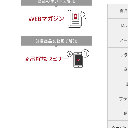
商品
JA
メー
ブラ
商
ブラ
使
ターゲッ