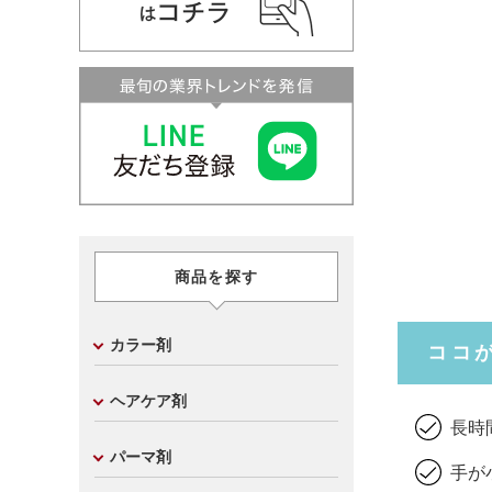
商品を探す
カラー剤
ココ
ヘアケア剤
長時
パーマ剤
手が