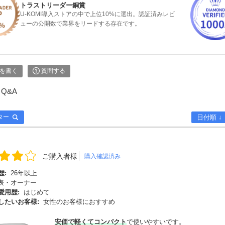
トラストリーダー銅賞
U-KOMI導入ストアの中で上位10%に選出。認証済みレビ
ューの公開数で業界をリードする存在です。
を書く
質問する
Q&A
ター
日付順 ↓
ご購入者様
購入確認済み
歴:
26年以上
表・オーナー
愛用歴:
はじめて
したいお客様:
女性のお客様におすすめ
安価で軽くてコンパクト
で使いやすいです。