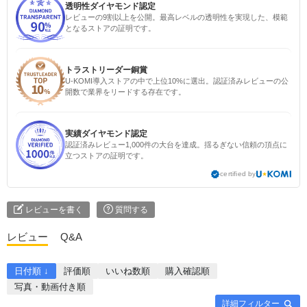
透明性ダイヤモンド認定
レビューの9割以上を公開。最高レベルの透明性を実現した、模範
となるストアの証明です。
トラストリーダー銅賞
U-KOMI導入ストアの中で上位10%に選出。認証済みレビューの公
開数で業界をリードする存在です。
実績ダイヤモンド認定
認証済みレビュー1,000件の大台を達成。揺るぎない信頼の頂点に
立つストアの証明です。
certified by
レビューを書く
質問する
レビュー
Q&A
日付順 ↓
評価順
いいね数順
購入確認順
写真・動画付き順
詳細フィルター