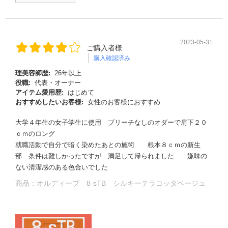
2023-05-31
ご購入者様
購入確認済み
理美容師歴:
26年以上
役職:
代表・オーナー
アイテム愛用歴:
はじめて
おすすめしたいお客様:
女性のお客様におすすめ
大学４年生の女子学生に使用 ブリーチなしのオダーで肩下２０
ｃｍのロング
る
就職活動で自分で暗く染めたあとの施術 根本８ｃｍの新生
部 条件は難しかったですが 満足して帰られました 嫌味の
ない清潔感のある色合いでした
商品：
オルディーブ 8-sTB シルキーテラコッタベージュ