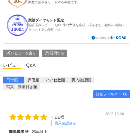
開数で業界をリードする存在です。
実績ダイヤモンド認定
認証済みレビュー1,000件の大台を達成。揺るぎない信頼の頂点に
立つストアの証明です。
certified by
レビューを書く
質問する
レビュー
Q&A
日付順 ↓
評価順
いいね数順
購入確認順
写真・動画付き順
詳細フィルター
2023-10-20
HIDE様
購入確認済み
理美容師歴:
26年以上