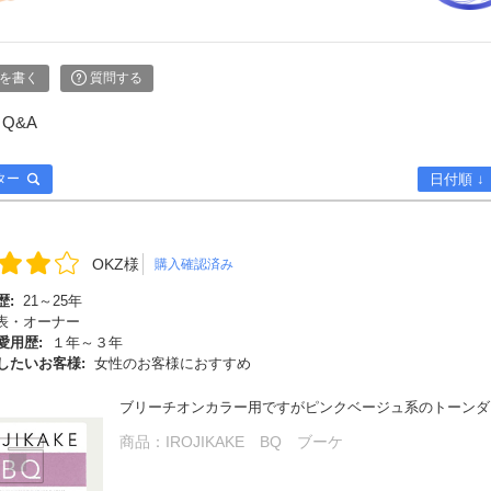
を書く
質問する
Q&A
ター
日付順 ↓
OKZ様
購入確認済み
歴:
21～25年
表・オーナー
愛用歴:
１年～３年
したいお客様:
女性のお客様におすすめ
ブリーチオンカラー用ですがピンクベージュ系のトーンダ
商品：
IROJIKAKE BQ ブーケ