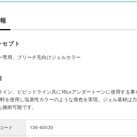
報
ンセプト
ー専用、ブリーチ毛向けジェルカラー
細
ライン、ビビッドライン共に16Lvアンダートーンに使用する事
liant染料を使用し塩基性カラーのような発色を実現。ジェル基
も施術可能です。
コード
136-40030