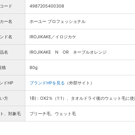
Nコード
4987205400308
カー名
ホーユー プロフェッショナル
ンド名
IROJIKAKE／イロジカケ
品名
IROJIKAKE N OR ネーブルオレンジ
規格
80g
ンドHP
ブランドHPを見る
（外部サイト）
い方
1剤：OX2％（1:1）、タオルドライ後のウェット毛に使
検索
ト、対象毛
ブリーチ毛、ウェット毛