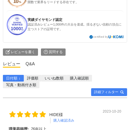
開数で業界をリードする存在です。
実績ダイヤモンド認定
認証済みレビュー1,000件の大台を達成。揺るぎない信頼の頂点に
立つストアの証明です。
certified by
レビューを書く
質問する
レビュー
Q&A
日付順 ↓
評価順
いいね数順
購入確認順
写真・動画付き順
詳細フィルター
2023-10-20
HIDE様
購入確認済み
理美容師歴:
26年以上