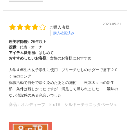
2023-05-31
ご購入者様
購入確認済み
理美容師歴:
26年以上
役職:
代表・オーナー
アイテム愛用歴:
はじめて
おすすめしたいお客様:
女性のお客様におすすめ
大学４年生の女子学生に使用 ブリーチなしのオダーで肩下２０
ｃｍのロング
る
就職活動で自分で暗く染めたあとの施術 根本８ｃｍの新生
部 条件は難しかったですが 満足して帰られました 嫌味の
ない清潔感のある色合いでした
商品：
オルディーブ 8-sTB シルキーテラコッタベージュ