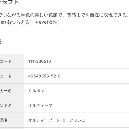
ンセプト
つながる単色の美しい色艶で、質感までを自在に表現できる、新
der(あつらえる）＋eve(女性）
細
コード
111-330510
Nコード
4954835315210
カー名
ミルボン
検索
ンド名
オルディーブ
品名
オルディーブ 5-10 アッシュ