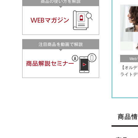
We
【オルデ
ライトデ
商品情