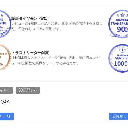
認証ダイヤモンド認定
レビューの9割以上が認証済み。最高水準の信頼性を達成し
た、選ばれしストアの証明です。
トラストリーダー銅賞
U-KOMI導入ストアの中で上位10%に選出。認証済みレビ
ューの公開数で業界をリードする存在です。
を書く
質問する
Q&A
ター
日付順 ↓