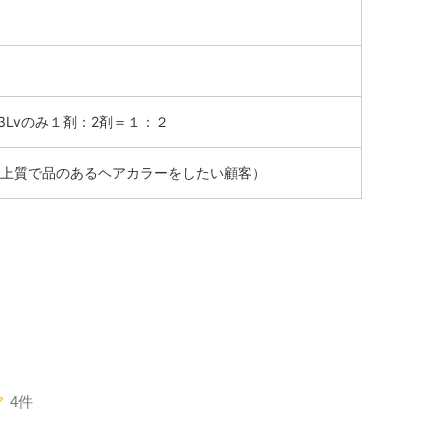
13Lvのみ１剤：2剤＝１：２
上質で品のあるヘアカラーをしたい顧客）
4件