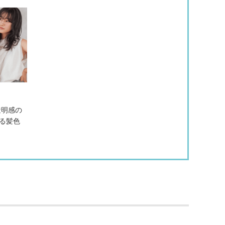
透明感の
る髪色