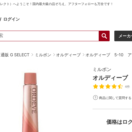
ーセレクト）へようこそ！国内最大級の品ぞろえ、アフターフォローも万全です！
ログイン
メーカ
販 G SELECT
ミルボン
オルディーブ
オルディーブ 5-10 
ミルボン
オルディーブ 
4件
商品に関して質問する
価格はロ