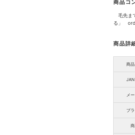
商品コ
毛先まで
る」 or
商品詳
商品
JA
メー
ブラ
商