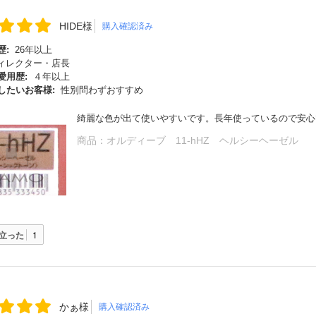
HIDE様
購入確認済み
歴:
26年以上
ィレクター・店長
愛用歴:
４年以上
したいお客様:
性別問わずおすすめ
綺麗な色が出て使いやすいです。長年使っているので安心
商品：
オルディーブ 11-hHZ ヘルシーヘーゼル
立った
1
かぁ様
購入確認済み