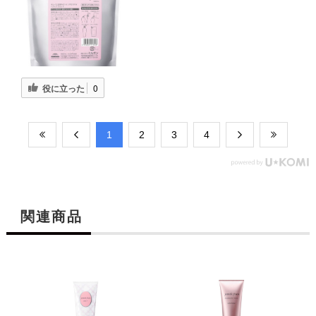
役に立った
0
​1
​2
​3
​4
る
関連商品