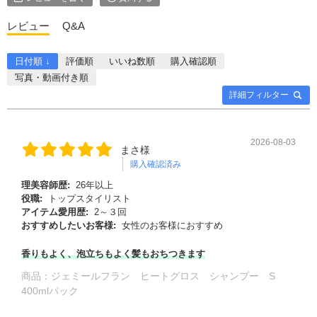
レビュー
Q&A
日付順 ↓
評価順
いいね数順
購入確認順
写真・動画付き順
詳細フィルター
2026-08-03
まさ様
購入確認済み
理美容師歴:
26年以上
役職:
トップスタイリスト
アイテム愛用歴:
2～３回
おすすめしたいお客様:
女性のお客様におすすめ
香りもよく、泡立ちもよく髪もおちつきます
商品：
ジェミールフラン ヒートグロス シャンプー S
400mlパック