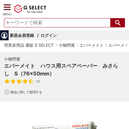
MENU
新規会員登録
ログイン
理美容用品 通販 G SELECT
小物問屋
エバーメイト
エバーメイ
小物問屋
エバーメイト ハウス用スペアペーパー みさら
し S（76×50mm）
2件
商品に関して質問する