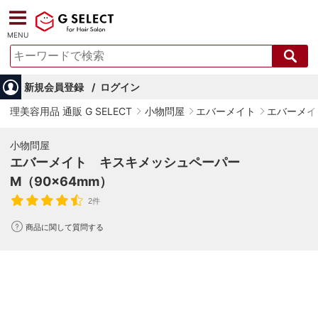
MENU
新規会員登録
ログイン
理美容用品 通販 G SELECT
小物問屋
エバーメイト
エバーメイ
小物問屋
エバーメイト キスキメッシュペーパー
M（90×64mm）
2件
商品に関して質問する