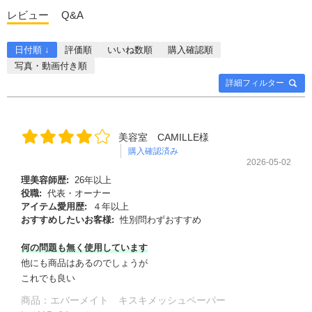
レビュー
Q&A
日付順 ↓
評価順
いいね数順
購入確認順
写真・動画付き順
詳細フィルター
美容室 CAMILLE様
購入確認済み
2026-05-02
理美容師歴:
26年以上
役職:
代表・オーナー
アイテム愛用歴:
４年以上
おすすめしたいお客様:
性別問わずおすすめ
何の問題も無く使用しています
他にも商品はあるのでしょうが
これでも良い
商品：
エバーメイト キスキメッシュペーパー