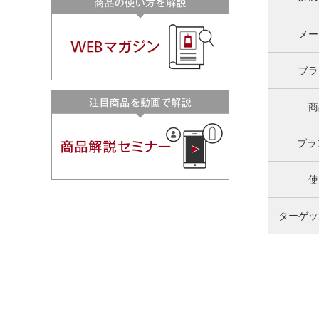
メー
ブラ
商
ブラ
使
ターゲッ