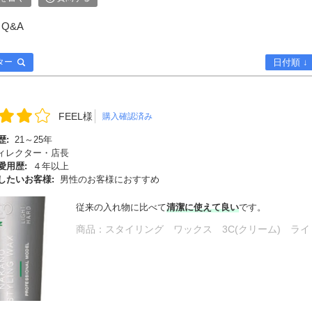
Q&A
ター
日付順 ↓
FEEL様
購入確認済み
歴:
21～25年
ィレクター・店長
愛用歴:
４年以上
したいお客様:
男性のお客様におすすめ
従来の入れ物に比べて
清潔に使えて良い
です。
商品：
スタイリング ワックス 3C(クリーム) ラ