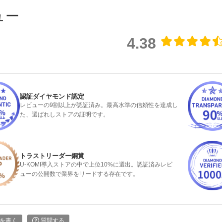
ュー
4.38
認証ダイヤモンド認定
レビューの9割以上が認証済み。最高水準の信頼性を達成し
た、選ばれしストアの証明です。
トラストリーダー銅賞
U-KOMI導入ストアの中で上位10%に選出。認証済みレビ
検索
ューの公開数で業界をリードする存在です。
を書く
質問する