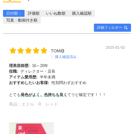
日付順 ↓
評価順
いいね数順
購入確認順
写真・動画付き順
詳細フィルター
2025-01-02
TOM様
購入確認済み
理美容師歴:
16～20年
役職:
ディレクター・店長
アイテム愛用歴:
半年未満
おすすめしたいお客様:
性別問わずおすすめ
とても
発色がよく、色持ちも良く
てリピ確定です！！！
商品：
エドル R レッド