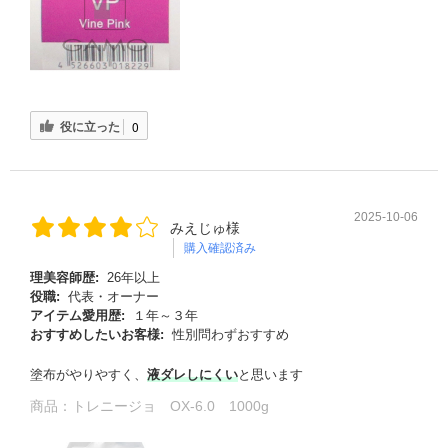
役に立った
0
2025-10-06
みえじゅ様
購入確認済み
理美容師歴:
26年以上
役職:
代表・オーナー
アイテム愛用歴:
１年～３年
おすすめしたいお客様:
性別問わずおすすめ
塗布がやりやすく、
液ダレしにくい
と思います
商品：
トレニージョ OX-6.0 1000g