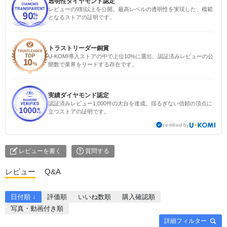
透明性ダイヤモンド認定
レビューの9割以上を公開。最高レベルの透明性を実現した、模範
となるストアの証明です。
トラストリーダー銅賞
U-KOMI導入ストアの中で上位10%に選出。認証済みレビューの公
開数で業界をリードする存在です。
実績ダイヤモンド認定
認証済みレビュー1,000件の大台を達成。揺るぎない信頼の頂点に
立つストアの証明です。
certified by
レビューを書く
質問する
レビュー
Q&A
日付順 ↓
評価順
いいね数順
購入確認順
写真・動画付き順
詳細フィルター