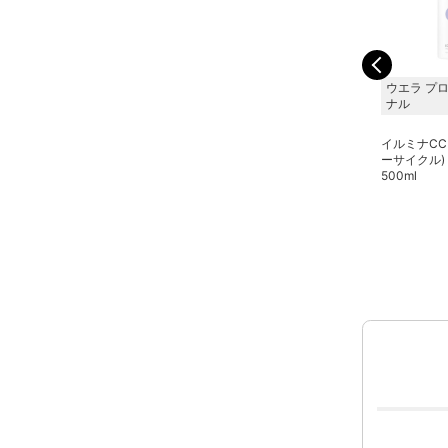
資生堂 プロフェッショ
資生堂 プロフェッショ
ウエラ プ
ナル
ナル
ナル
サブリミック サロンソリ
サブリミック サロンソリ
イルミナCC
ューション アップ･テッ
ューション オフ・クリ
ーサイクル)
クス 1800gレフィル
ア 1800mlレフィル
500ml