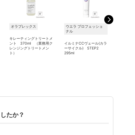
オラプレックス
ウエラ プロフェッショ
ピアセラ
ナル
キレーティングトリートメ
エアンス
ント 370ml （業務用ク
イルミナCCヴェール(カラ
ンツァ 
レンジングトリートメン
ーサイクル) STEP2
400g
ト）
295ml
ましたか？