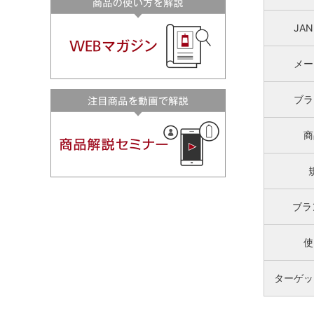
JA
メー
ブラ
商
ブラ
使
ターゲッ