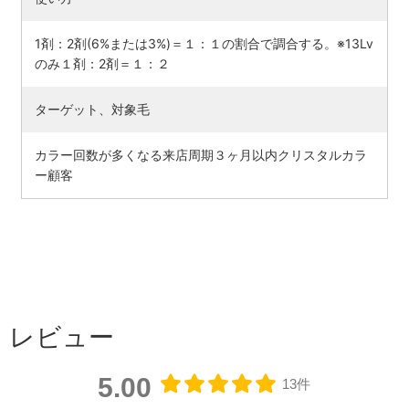
1剤：2剤(6%または3%)＝１：１の割合で調合する。※13Lv
のみ１剤：2剤＝１：２
ターゲット、対象毛
カラー回数が多くなる来店周期３ヶ月以内クリスタルカラ
ー顧客
レビュー
5.00
13件