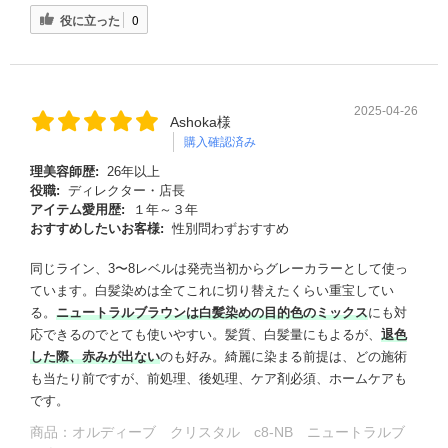
役に立った
0
2025-04-26
Ashoka様
購入確認済み
理美容師歴:
26年以上
役職:
ディレクター・店長
アイテム愛用歴:
１年～３年
おすすめしたいお客様:
性別問わずおすすめ
同じライン、3〜8レベルは発売当初からグレーカラーとして使っ
ています。白髪染めは全てこれに切り替えたくらい重宝してい
る。
ニュートラルブラウンは白髪染めの目的色のミックス
にも対
応できるのでとても使いやすい。髪質、白髪量にもよるが、
退色
した際、赤みが出ない
のも好み。綺麗に染まる前提は、どの施術
も当たり前ですが、前処理、後処理、ケア剤必須、ホームケアも
です。
商品：
オルディーブ クリスタル c8-NB ニュートラルブ