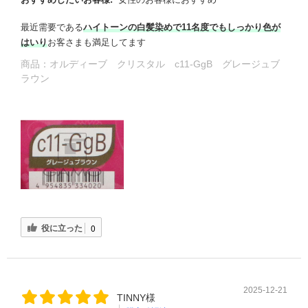
最近需要である
ハイトーンの白髪染めで11名度でもしっかり色が
はいり
お客さまも満足してます
商品：
オルディーブ クリスタル c11-GgB グレージュブ
ラウン
役に立った
0
2025-12-21
TINNY様