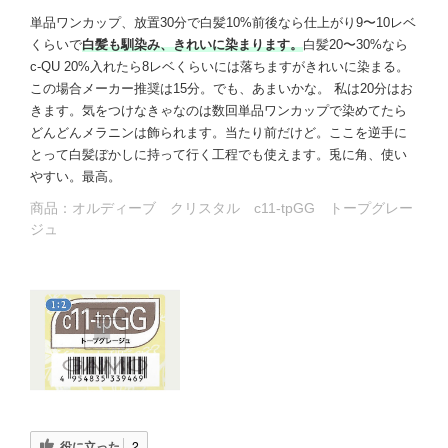
単品ワンカップ、放置30分で白髪10%前後なら仕上がり9〜10レベ
くらいで
白髪も馴染み、きれいに染まります。
白髪20〜30%なら
c-QU 20%入れたら8レベくらいには落ちますがきれいに染まる。
この場合メーカー推奨は15分。でも、あまいかな。 私は20分はお
きます。気をつけなきゃなのは数回単品ワンカップで染めてたら
どんどんメラニンは飾られます。当たり前だけど。ここを逆手に
とって白髪ぼかしに持って行く工程でも使えます。兎に角、使い
やすい。最高。
商品：
オルディーブ クリスタル c11-tpGG トープグレー
ジュ
役に立った
2