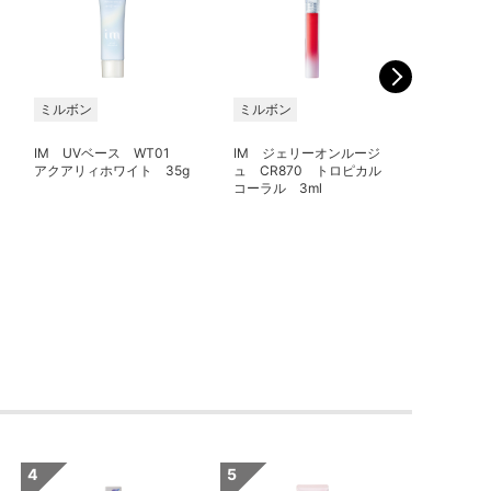
ミルボン
ミルボン
ミルボン
IM UVベース WT01
IM ジェリーオンルージ
IM ジ
アクアリィホワイト 35g
ュ CR870 トロピカル
ュ CR8
コーラル 3ml
コーラル 