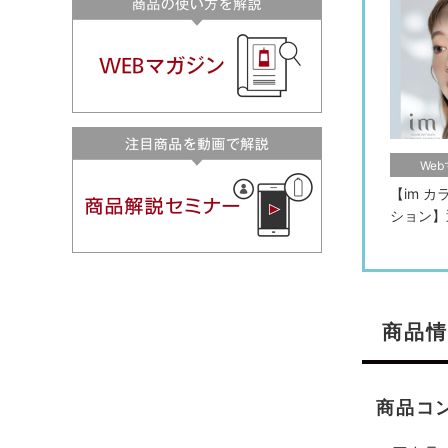
We
【im 
ション】
商品情
商品コ