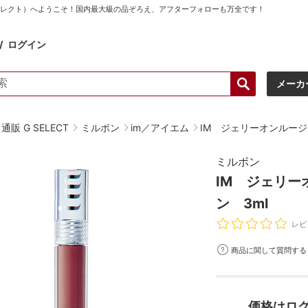
ーセレクト）へようこそ！国内最大級の品ぞろえ、アフターフォローも万全です！
ログイン
メーカ
販 G SELECT
ミルボン
im／アイエム
IM ジェリーオンルージ
ミルボン
IM ジェリー
ン 3ml
レビ
商品に関して質問する
価格はロ