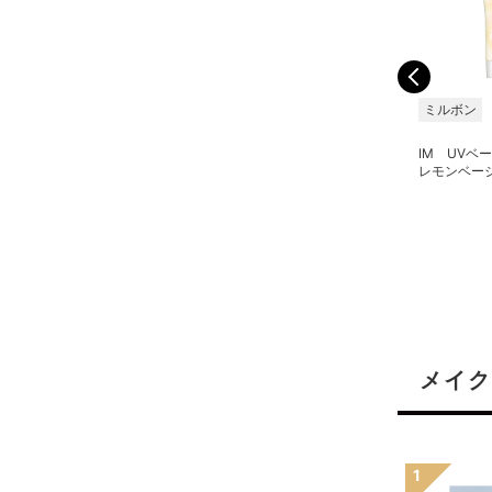
ミルボン
ミルボン
ミルボン
IM ジェリーオンルージ
IM ジェリーオンルージ
IM UVベ
ュ RO671 シャドウロ
ュ BK070 ブラックベ
レモンベージ
ーズ 3ml
リー 3ml
メイク