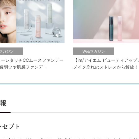
bマガジン
Webマガジン
カラーレタッチCCムースファンデー
【im/アイエム ビューティアッ
透明ツヤ肌感ファンデ！
メイク崩れのストレスから解放！
報
ンセプト