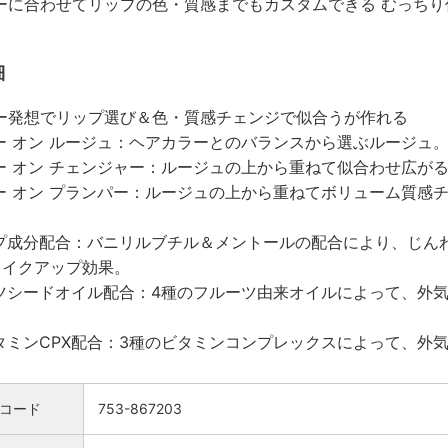
ーに合わせてリップの色・質感までもカスタムできる むっちり
細
ー発想でリップ選び＆色・質感チェンジで似合うが作れる
ー オン ルージュ：ヘアカラーとのバランスから選ぶルージュ。
ー オン チェンジャー：ルージュの上から重ねて似合わせ広が
ー オン プランパー：ルージュの上から重ねてボリューム質感チ
プ成分配合：バニリルブチル＆メントールの配合により、じん
メイクアップ効果。
ツシードオイル配合：4種のフルーツ由来オイルによって、外
タミンCPX配合：3種のビタミンコンプレックスによって、外
検索
コード
753-867203