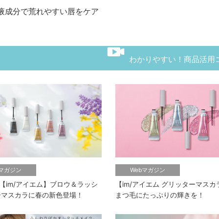
液成分で荒れやすい唇をケア
わかりやすい！商品活用
bマガジン
Webマガジン
【im/アイエム】ブロウ＆ラッシ
【im/アイエム グリッターマス
ーマスカラに春の新色登場！
まつ毛にたっぷりの輝きを！