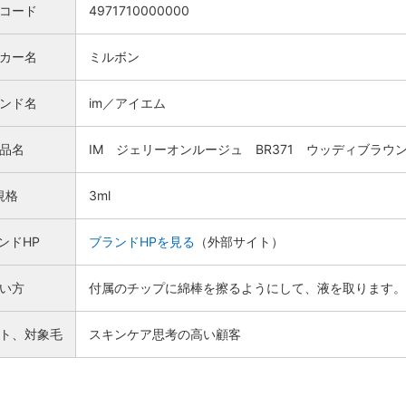
Nコード
4971710000000
カー名
ミルボン
ンド名
im／アイエム
品名
IM ジェリーオンルージュ BR371 ウッディブラウン
規格
3ml
ンドHP
ブランドHPを見る
（外部サイト）
い方
付属のチップに綿棒を擦るようにして、液を取ります。
ト、対象毛
スキンケア思考の高い顧客