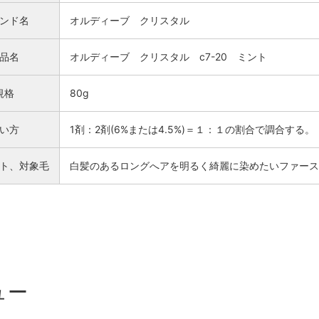
ンド名
オルディーブ クリスタル
品名
オルディーブ クリスタル c7-20 ミント
規格
80g
い方
1剤：2剤(6%または4.5%)＝１：１の割合で調合する。
ト、対象毛
白髪のあるロングへアを明るく綺麗に染めたいファースト
検索
ュー