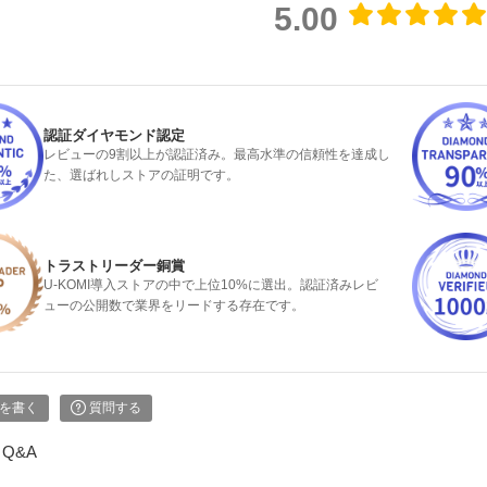
5.00
認証ダイヤモンド認定
レビューの9割以上が認証済み。最高水準の信頼性を達成し
た、選ばれしストアの証明です。
トラストリーダー銅賞
U-KOMI導入ストアの中で上位10%に選出。認証済みレビ
ューの公開数で業界をリードする存在です。
を書く
質問する
Q&A