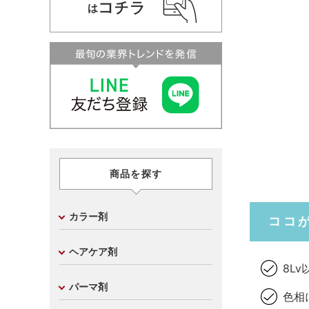
商品を探す
カラー剤
ココ
ヘアケア剤
8L
パーマ剤
色相