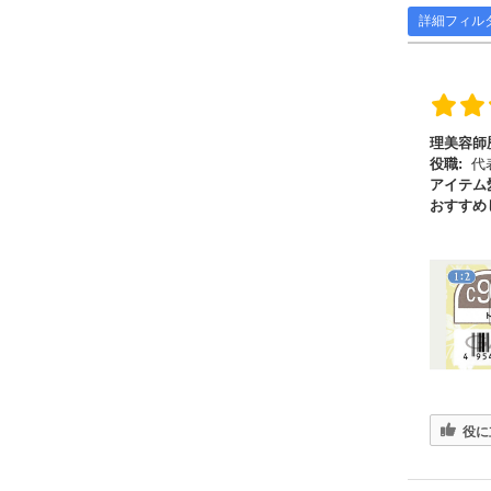
詳細フィル
理美容師
役職:
代
アイテム
おすすめ
役に