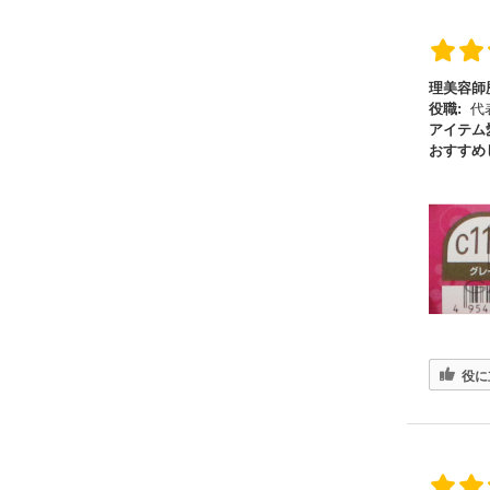
理美容師
役職:
代
アイテム
おすすめ
役に