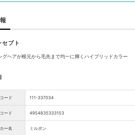
報
ンセプト
ングヘアが根元から毛先まで均一に輝くハイブリッドカラー
細
コード
111-337034
Nコード
4954835333153
カー名
ミルボン