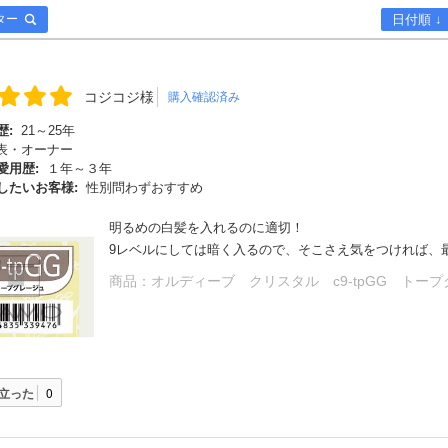
ター
日付順 ↓
コジコジ様
購入確認済み
歴:
21～25年
表・オーナー
愛用歴:
１年～３年
したいお客様:
性別問わずおすすめ
明るめの白髪を入れるのに適切！
9レベルにしては暗く入るので、そこさえ気をつければ、
商品：
オルディーブ クリスタル c9-tpGG トー
立った
0