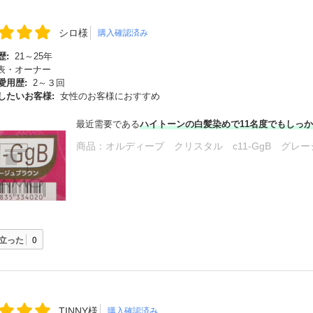
シロ様
購入確認済み
歴:
21～25年
表・オーナー
愛用歴:
2～３回
したいお客様:
女性のお客様におすすめ
最近需要である
ハイトーンの白髪染めで11名度でもしっ
商品：
オルディーブ クリスタル c11-GgB グレ
立った
0
TINNY様
購入確認済み