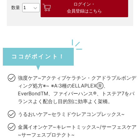
ログイン・
会員登録はこちら
ココがポイント！
強度ケア~アクティブケラチン・クアドラプルボンデ
ィング処方※~ ※A:3種のELLAPLEXⓇ、
EverBondTM、ファイバーハンス®、トステア7をバ
ランスよく配合し目的別に効率よく架橋。
うるおいケア~セラミドウレアコンプレックス~
金属イオンケア~キレートミックス~/サーフェスケア
~サーフェスプロテクト~