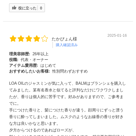
役に立った
0
2025-01-16
たかぴょん様
購入確認済み
理美容師歴:
26年以上
役職:
代表・オーナー
アイテム愛用歴:
はじめて
おすすめしたいお客様:
性別問わずおすすめ
LOA OILのジャスミンが気に入って、BALMはブランシェを購入し
てみました。某有名香水と似てると評判なだけにワクワクしまし
たが、香りは個人的に苦手です。好みがありますので、ご参考ま
でに。
手につけた香りと、髪につけた香りが違う。顔周りにずっと漂う
香りに酔ってしまいました。ムスクのようなお線香の香りが好き
な方は良いかなと思います。
夕方からつけるのであればローズが、