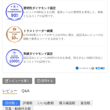
透明性ダイヤモンド認定
レビューの9割以上を公開。最高レベルの透明性を実現した、模範
となるストアの証明です。
トラストリーダー銅賞
U-KOMI導入ストアの中で上位10%に選出。認証済みレビューの公
開数で業界をリードする存在です。
実績ダイヤモンド認定
認証済みレビュー1,000件の大台を達成。揺るぎない信頼の頂点に
立つストアの証明です。
certified by
レビューを書く
質問する
レビュー
Q&A
日付順 ↓
評価順
いいね数順
購入確認順
返信順
写真・動画付き順