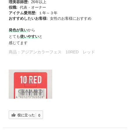
理美容師歴:
26年以上
役職:
代表・オーナー
アイテム愛用歴:
１年～３年
おすすめしたいお客様:
女性のお客様におすすめ
発色が良い
から
とても
使いやすい
と
感じてます
商品：
アジアンカラーフェス 10RED レッド
役に立った
0