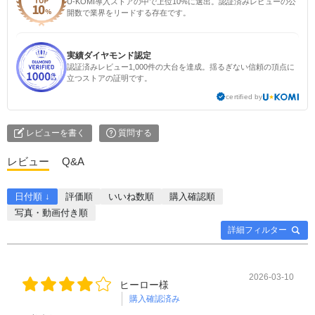
U-KOMI導入ストアの中で上位10%に選出。認証済みレビューの公
開数で業界をリードする存在です。
実績ダイヤモンド認定
認証済みレビュー1,000件の大台を達成。揺るぎない信頼の頂点に
立つストアの証明です。
certified by
レビューを書く
質問する
レビュー
Q&A
日付順 ↓
評価順
いいね数順
購入確認順
写真・動画付き順
詳細フィルター
2026-03-10
ヒーロー様
購入確認済み