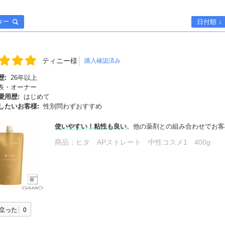
ター
日付順 ↓
ティニー様
購入確認済み
歴:
26年以上
表・オーナー
愛用歴:
はじめて
したいお客様:
性別問わずおすすめ
使いやすい！粘性も良い
。他の薬剤との組み合わせでお客
商品：
ヒタ APストレート 中性コスメ1 400g
立った
0