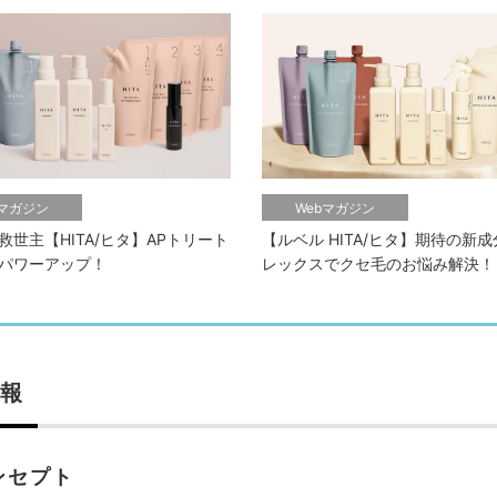
bマガジン
Webマガジン
救世主【HITA/ヒタ】APトリート
【ルベル HITA/ヒタ】期待の新成
パワーアップ！
レックスでクセ毛のお悩み解決！
報
ンセプト