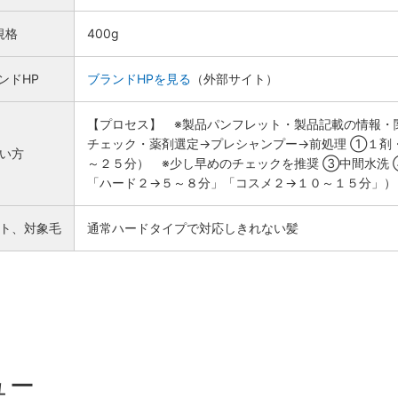
規格
400g
ンドHP
ブランドHPを見る
（外部サイト）
【プロセス】 ※製品パンフレット・製品記載の情報・
チェック・薬剤選定→プレシャンプー→前処理 ①１剤
い方
～２５分） ※少し早めのチェックを推奨 ③中間水洗
「ハード２→５～８分」「コスメ２→１０～１５分」）
ト、対象毛
通常ハードタイプで対応しきれない髪
ュー