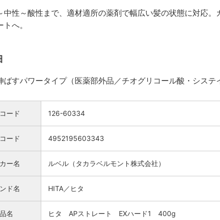
～中性～酸性まで、適材適所の薬剤で幅広い髪の状態に対応。
ートへ。
細
伸ばすパワータイプ（医薬部外品／チオグリコール酸・システ
コード
126-60334
Nコード
4952195603343
カー名
ルベル（タカラベルモント株式会社）
検索
ンド名
HITA／ヒタ
品名
ヒタ APストレート EXハード1 400g