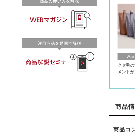
We
クセ毛の
メントが
商品情
商品コ