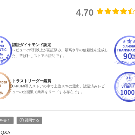
4.70
認証ダイヤモンド認定
レビューの9割以上が認証済み。最高水準の信頼性を達成し
た、選ばれしストアの証明です。
トラストリーダー銅賞
U-KOMI導入ストアの中で上位10%に選出。認証済みレビ
ューの公開数で業界をリードする存在です。
を書く
質問する
Q&A