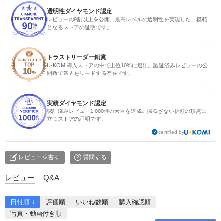
透明性ダイヤモンド認定
レビューの9割以上を公開。最高レベルの透明性を実現した、模範
となるストアの証明です。
トラストリーダー銅賞
U-KOMI導入ストアの中で上位10%に選出。認証済みレビューの公
開数で業界をリードする存在です。
実績ダイヤモンド認定
認証済みレビュー1,000件の大台を達成。揺るぎない信頼の頂点に
立つストアの証明です。
certified by
レビューを書く
質問する
レビュー
Q&A
日付順 ↓
評価順
いいね数順
購入確認順
写真・動画付き順