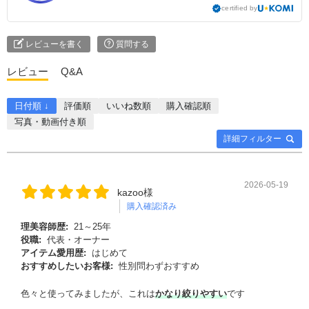
certified by
レビューを書く
質問する
レビュー
Q&A
日付順 ↓
評価順
いいね数順
購入確認順
写真・動画付き順
詳細フィルター
2026-05-19
kazoo様
購入確認済み
理美容師歴:
21～25年
役職:
代表・オーナー
アイテム愛用歴:
はじめて
おすすめしたいお客様:
性別問わずおすすめ
色々と使ってみましたが、これは
かなり絞りやすい
です