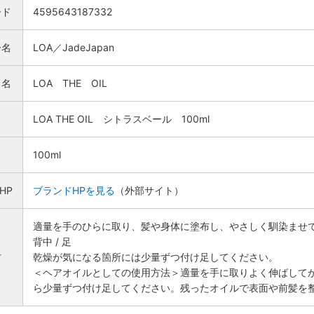
ード
4595643187332
ー名
LOA／JadeJapan
ド名
LOA THE OIL
名
LOA THE OIL シトラスベール 100ml
100ml
HP
ブランドHPを見る
（外部サイト）
適量を手のひらに取り、髪や身体に塗布し、やさしく馴染ませてくだ
背中 / 足
検索
方
乾燥が気になる箇所には少量ずつ付け足してください。
＜ヘアオイルとしての使用方法＞適量を手に取りよく伸ばして
ら少量ずつ付け足してください。残ったオイルで表面や前髪を