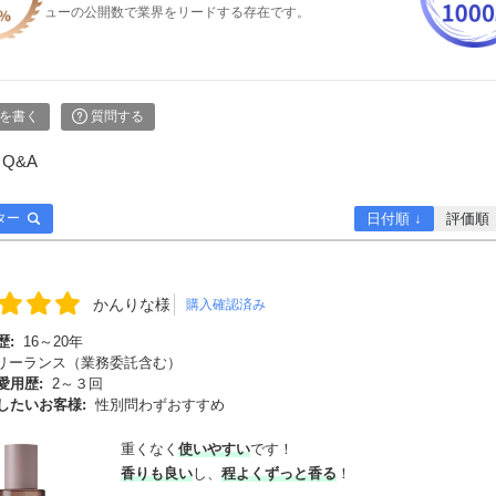
ューの公開数で業界をリードする存在です。
を書く
質問する
Q&A
ター
日付順 ↓
評価順
かんりな様
購入確認済み
歴:
16～20年
リーランス（業務委託含む）
愛用歴:
2～３回
したいお客様:
性別問わずおすすめ
重くなく
使いやすい
です！
香りも良い
し、
程よくずっと香る
！