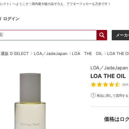
ーセレクト）へようこそ！国内最大級の品ぞろえ、アフターフォローも万全です！
ログイン
メーカ
販 G SELECT
LOA／JadeJapan
LOA THE OIL
LOA THE
LOA／JadeJapan
LOA THE O
26件
商品に関して質問する
価格はロ