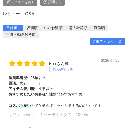
レビューを書く
質問する
レビュー
Q&A
日付順 ↓
評価順
いいね数順
購入確認順
返信順
写真・動画付き順
詳細フィルター
2026-07-25
ヒロさん様
購入確認済み
理美容師歴:
26年以上
役職:
代表・オーナー
アイテム愛用歴:
４年以上
おすすめしたいお客様:
性別問わずおすすめ
コスパも良い
のでケチらずしっかり使えるのがいいです
商品：
i.commit カラーデトックス 1000ml