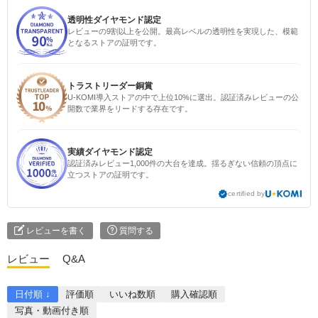
透明性ダイヤモンド認定
レビューの9割以上を公開。最高レベルの透明性を実現した、模範
となるストアの証明です。
トラストリーダー銅賞
U-KOMI導入ストアの中で上位10%に選出。認証済みレビューの公
開数で業界をリードする存在です。
実績ダイヤモンド認定
認証済みレビュー1,000件の大台を達成。揺るぎない信頼の頂点に
立つストアの証明です。
certified by
レビューを書く
質問する
レビュー
Q&A
日付順 ↓
評価順
いいね数順
購入確認順
写真・動画付き順