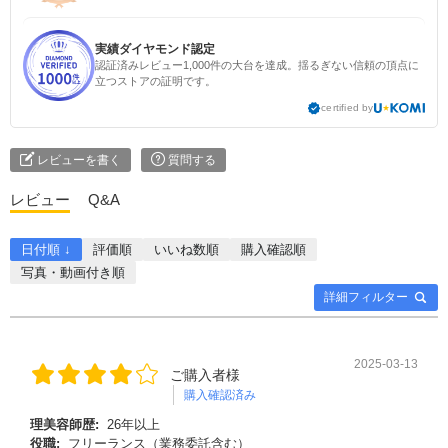
実績ダイヤモンド認定
認証済みレビュー1,000件の大台を達成。揺るぎない信頼の頂点に
立つストアの証明です。
certified by
レビューを書く
質問する
レビュー
Q&A
日付順 ↓
評価順
いいね数順
購入確認順
写真・動画付き順
詳細フィルター
2025-03-13
ご購入者様
購入確認済み
理美容師歴:
26年以上
役職:
フリーランス（業務委託含む）