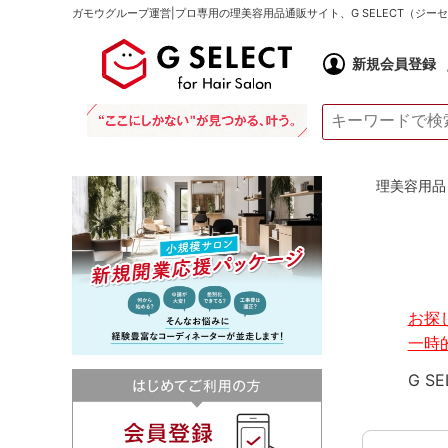
ガモウグループ運営|プロ専用の理美容用品通販サイト、G SELECT（ジ
新規会員登録
理美容用品 通
お探
一時
G S