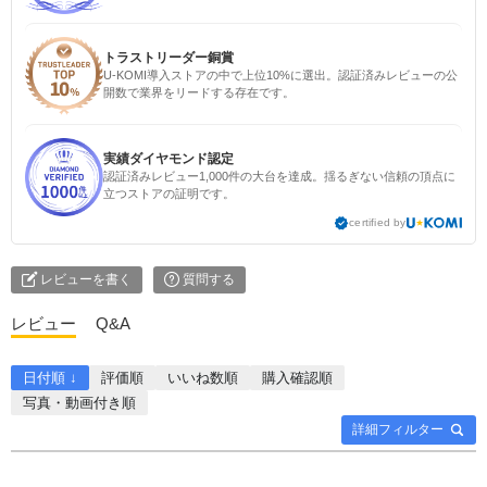
トラストリーダー銅賞
U-KOMI導入ストアの中で上位10%に選出。認証済みレビューの公
開数で業界をリードする存在です。
実績ダイヤモンド認定
認証済みレビュー1,000件の大台を達成。揺るぎない信頼の頂点に
立つストアの証明です。
certified by
レビューを書く
質問する
レビュー
Q&A
日付順 ↓
評価順
いいね数順
購入確認順
写真・動画付き順
詳細フィルター