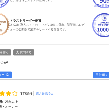
た、選ばれしストアの証明です。
トラストリーダー銅賞
U-KOMI導入ストアの中で上位10%に選出。認証済みレビ
ューの公開数で業界をリードする存在です。
を書く
質問する
Q&A
ター
日付順 ↓
TTSS様
購入確認済み
歴:
26年以上
表・オーナー