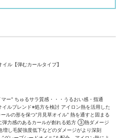
オイル【弾むカールタイプ】
マー" ちゅるサラ質感・・・うるおい感・指通
イルブレンド※処方を検討 アイロン熱を活用した
ールの形を保つ"月見草オイル" 熱を通すと固まる
に弾力感のあるカールが創れる処方 ③熱ダメージ
が急増し毛髪強度低下などのダメージがより深刻
”グレープシードオイル”を配合。アイロン熱によ