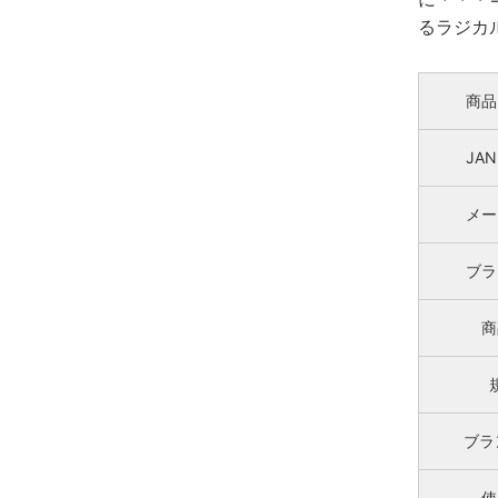
るラジカ
商品
JA
メー
ブラ
商
ブラ
使