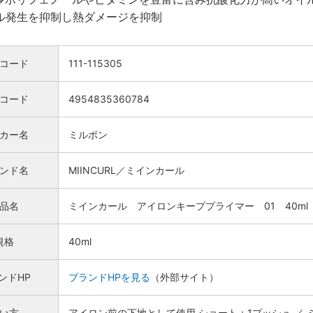
ル発生を抑制し熱ダメージを抑制
コード
111-115305
Nコード
4954835360784
カー名
ミルボン
ンド名
MIINCURL／ミインカール
品名
ミインカール アイロンキーププライマー 01 40ml
規格
40ml
検索
ンドHP
ブランドHPを見る
（外部サイト）
い方
アイロン前の下地として使用 ショート：1プッシュ ／ 