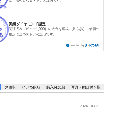
た、模範となるストアの証明です。
実績ダイヤモンド認定
認証済みレビュー1,000件の大台を達成。揺るぎない信頼の
頂点に立つストアの証明です。
certified by
評価順
いいね数順
購入確認順
写真・動画付き順
2024-10-02