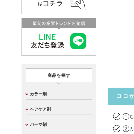
商品を探す
カラー剤
ココ
ヘアケア剤
①ち
パーマ剤
②カ