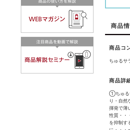
商品情
商品コ
ちゅるサ
商品詳
①ちゅる
り・自然
揮発で薄
性質・・
を抑制す
に・・・