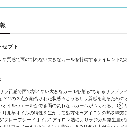
報
ンセプト
ラな質感で面の割れない大きなカールを持続するアイロン下地
細
サラ質感で面の割れない大きなカールを創る"ちゅるサラプライ
なツヤの３点が融合された状態⇒ちゅるサラ質感を創るためのオ
いオイルヴェールができ面の割れないカールがつくれる。 ②カ
・月見草オイルの特性を生かして処方化⇒アイロンの熱を味方
る”グレープシードオイル” アイロン熱によりラジカル発生量
⇒ポリフェノールやビタミンを豊富に含み抗酸化力が高いオイル